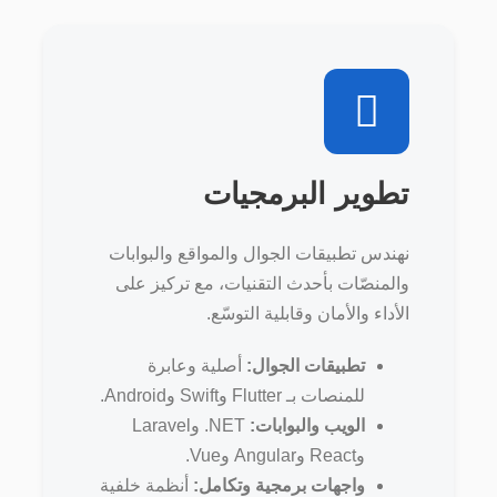
تطوير البرمجيات
نهندس تطبيقات الجوال والمواقع والبوابات
والمنصّات بأحدث التقنيات، مع تركيز على
الأداء والأمان وقابلية التوسّع.
تطبيقات الجوال:
أصلية وعابرة
للمنصات بـ Flutter وSwift وAndroid.
الويب والبوابات:
‎.NET وLaravel
وReact وAngular وVue.
واجهات برمجية وتكامل:
أنظمة خلفية